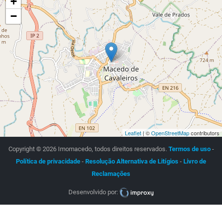
+
−
Leaflet
| ©
OpenStreetMap
contributors
Copyright © 2026 Imomacedo, todos direitos reservados.
Termos de uso
-
Política de privacidade
-
Resolução Alternativa de Litígios
-
Livro de
Reclamações
Desenvolvido por: